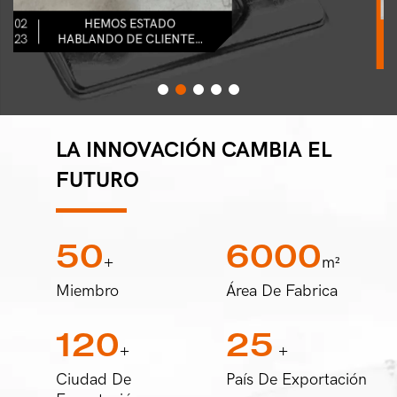
02
LOS CLIENTES EN
23
PAKISTÁN YA SON
NUESTROS ANTIGUOS
CLIENTES, ESTA VEZ
AGREGARON PEDIDOS.
LA INNOVACIÓN CAMBIA EL
FUTURO
50
6000
+
M²
Miembro
Área De Fabrica
120
25
+
+
Ciudad De
País De Exportación